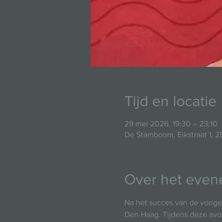
Tijd en locatie
29 mei 2026, 19:30 – 23:10
De Stamboom, Eikstraat 1, 
Over het eve
Na het succes van de vorige
Den Haag. Tijdens deze avond