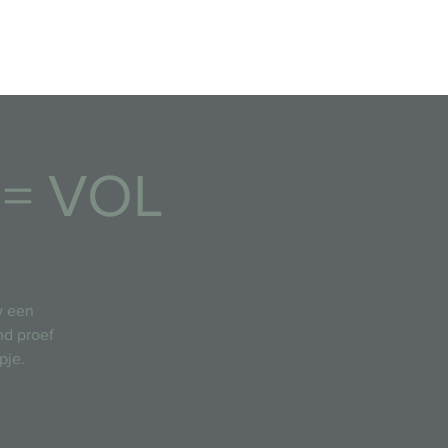
Afgelopen evenementen
 = VOL
w een
nd proef
pje.