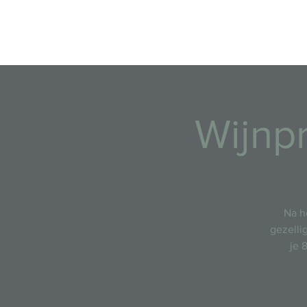
Homepagina
Wijnp
Na h
gezelli
je 