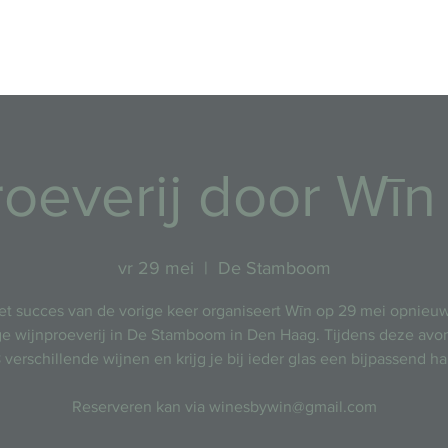
Evenementen
roeverij door Wīn
vr 29 mei
  |  
De Stamboom
et succes van de vorige keer organiseert Wīn op 29 mei opnieu
ge wijnproeverij in De Stamboom in Den Haag. Tijdens deze avo
8 verschillende wijnen en krijg je bij ieder glas een bijpassend ha
Reserveren kan via winesbywin@gmail.com