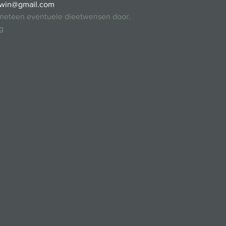
win@gmail.com
 meteen eventuele dieetwensen door.
g