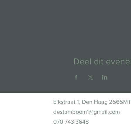
Deel dit even
Eikstraat 1, Den Haag 2565MT
destamboom1@gmail.com
070 743 3648