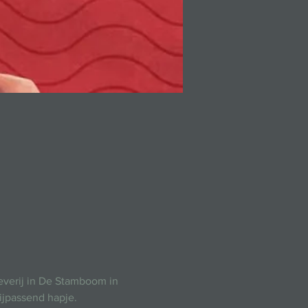
everij in De Stamboom in 
bijpassend hapje.