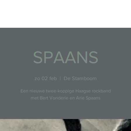
Evenementen
SPAANS
zo 02 feb
  |  
De Stamboom
Een nieuwe twee-koppige Haagse rockband
met Bert Vonderie en Arie Spaans