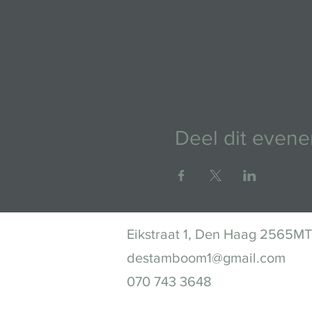
Deel dit even
Eikstraat 1, Den Haag 2565MT
destamboom1@gmail.com
070 743 3648