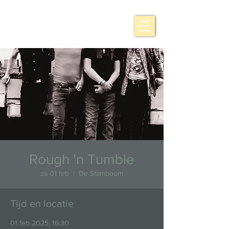
Rough 'n Tumble
za 01 feb
  |  
De Stamboom
Tijd en locatie
01 feb 2025, 16:30