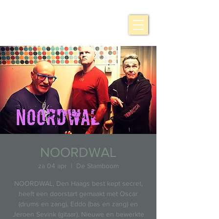
NOORDWAL
za 04 apr
  |  
De Stamboom
NOORDWAL, Den Haags best kept secret,
heeft een doorstart gemaakt met Oscar
(drums en zang), Eddo (bas en zang) en
Jeroen Sevink (gitaar). Nieuwe en bewerkte