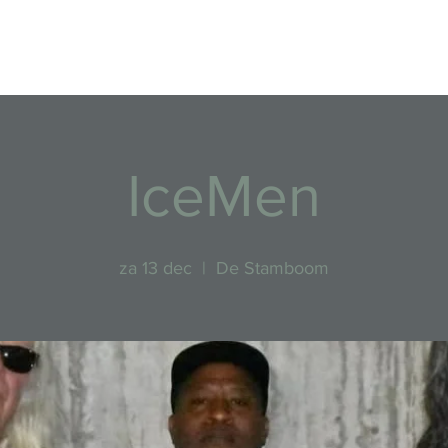
Evenementen
IceMen
za 13 dec
  |  
De Stamboom